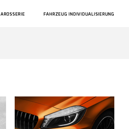
CAROSSERIE
FAHRZEUG INDIVIDUALISIERUNG
LACKIEREREI
CARBON GLASFASER
REPARATUREN
UNFALLREPARATUR
FAHRZEUG-
AUFBEREITUNG
FRONTSCHEIBEN