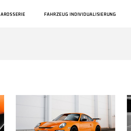
CAROSSERIE
FAHRZEUG INDIVIDUALISIERUNG
LACKIEREREI
CARBON GLASFASER
REPARATUREN
UNFALLREPARATUR
FAHRZEUG-
AUFBEREITUNG
FRONTSCHEIBEN