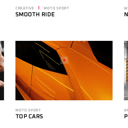
CREATIVE
MOTO SPORT
W
SMOOTH RIDE
N
MOTO SPORT
A
TOP CARS
P