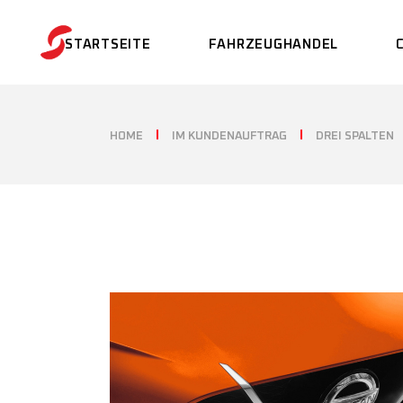
STARTSEITE
FAHRZEUGHANDEL
VERKAUF
HOME
IM KUNDENAUFTRAG
DREI SPALTEN
FAHRZEUG ANKAUF
VERKAUF IM
KUNDENAUFTRAG