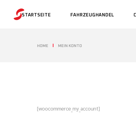
Skip
to
the
STARTSEITE
FAHRZEUGHANDEL
content
VERKAUF
HOME
MEIN KONTO
FAHRZEUG ANKAUF
VERKAUF IM
KUNDENAUFTRAG
[woocommerce_my_account]