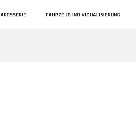
CAROSSERIE
FAHRZEUG INDIVIDUALISIERUNG
LACKIEREREI
CARBON GLASFASER
REPARATUREN
UNFALLREPARATUR
FAHRZEUG-
AUFBEREITUNG
FRONTSCHEIBEN