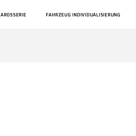
CAROSSERIE
FAHRZEUG INDIVIDUALISIERUNG
LACKIEREREI
CARBON GLASFASER
REPARATUREN
UNFALLREPARATUR
FAHRZEUG-
AUFBEREITUNG
FRONTSCHEIBEN