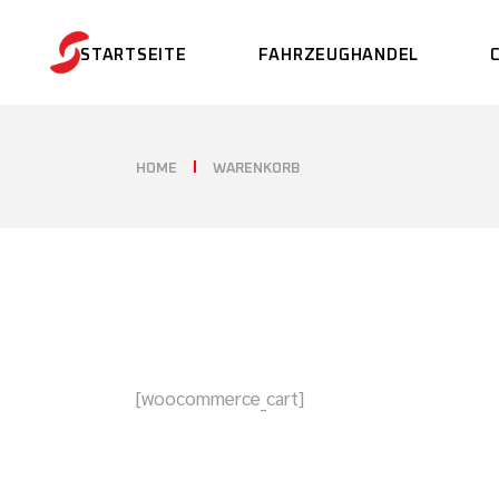
Skip
to
the
STARTSEITE
FAHRZEUGHANDEL
content
VERKAUF
HOME
WARENKORB
FAHRZEUG ANKAUF
VERKAUF IM
KUNDENAUFTRAG
[woocommerce_cart]